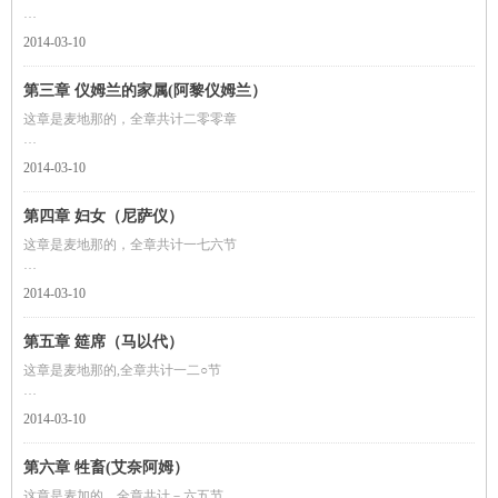
四、我们只崇拜你 只求你佑助
五、求你引导我们上正路
奉至仁至慈的真主之名
2014-03-10
第三章 仪姆兰的家属(阿黎仪姆兰）
一 艾列弗 俩目 米目
二 这部经 其中毫无可疑 是敬畏者的向导
这章是麦地那的，全章共计二零零章
三 他们确信幽玄 谨守拜功 并分舍我所给
奉至仁至慈的真主之名
2014-03-10
一、艾列弗，俩目，米目。
第四章 妇女（尼萨仪）
二.真主，除他外，绝无应受崇拜的；他是永生不灭的，是维护万物的。
这章是麦地那的，全章共计一七六节
三.他降示你这部包含真理的经
奉至仁至慈的真主之名
2014-03-10
一.众人啊！你们当敬畏你们的主，他从一个人创造你们， 他把那个人的配偶
第五章 筵席（马以代）
造成与他同类的，并且从他们俩创造许多男人和女人。 你们当敬畏真
这章是麦地那的,全章共计一二○节
奉至仁至慈的真主之名
2014-03-10
一.信道的人们啊!你们当履行各种约言。除将对你们宣读者外，准许你们吃一
第六章 牲畜(艾奈阿姆）
切牲畜，但受戒期间，或在禁地境内，不要猎取飞禽走兽。真主必定判
这章是麦加的，全章共计－六五节