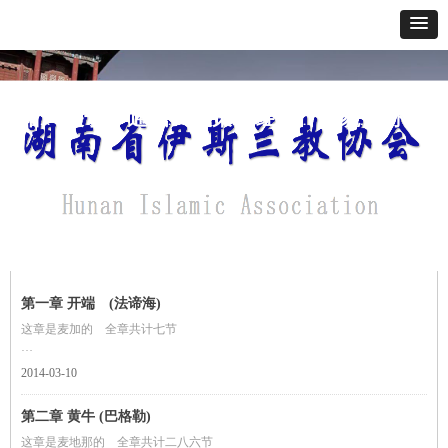
网站首页
关于我们
通讯报道
政策法规
经典教义
寺貌风采
办事指南
您当前所在位
古兰经译文
首页 >
置：
古兰经
第一章 开端 (法谛海)
这章是麦加的 全章共计七节
奉至仁至慈的真主之名
2014-03-10
一、一切赞颂 全归真主 全世界的主
第二章 黄牛 (巴格勒)
二、至仁至慈的主
三、报应日的主
这章是麦地那的 全章共计二八六节