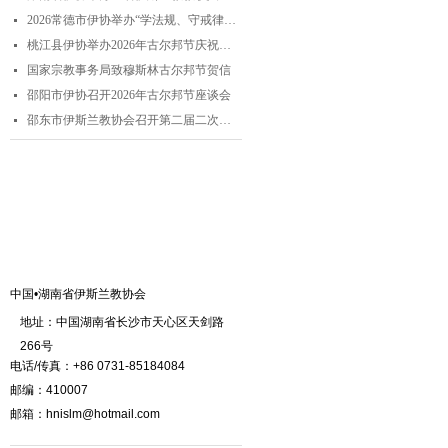
2026常德市伊协举办“学法规、守戒律、重修为、树形象”专题阿訇培训班 暨阿訇演讲交流赛
넷
桃江县伊协举办2026年古尔邦节庆祝活动
넷
国家宗教事务局致穆斯林古尔邦节贺信
넷
邵阳市伊协召开2026年古尔邦节座谈会
넷
邵东市伊斯兰教协会召开第二届二次理事会
넷
联系我们
中国•湖南省伊斯兰教协会
地址：中国湖南省长沙市天心区天剑路
266号
电话/传真：+86 0731-85184084
邮编：410007
邮箱：hnislm@hotmail.com