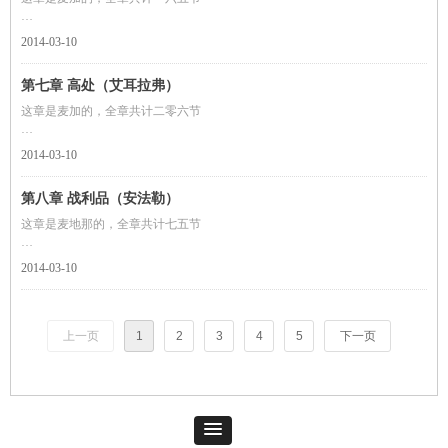
奉至仁至慈的真主之名
2014-03-10
一.一切赞颂，全归真主！他创造天和地，造化重重黑暗和光明；不信道的
第七章 高处（艾耳拉弗）
人，却以物配主。
这章是麦加的，全章共计二零六节
二.他用泥创造你们，然后判定一个期限，还有一
奉至仁至慈的真主之名
2014-03-10
一.艾列弗，俩目，米目，萨德。
第八章 战利品（安法勒）
二.这是降示你的经典——你的胸中切不可因此而有一点烦闷—&m
这章是麦地那的，全章共计七五节
奉至仁至慈的真主之名
2014-03-10
一.他们问你战利品（应该归谁），你说：“战利品应该归真主和使者，你们应
该敬畏真主，应该调停你们的纷争，应当服从真主及其使者
上一页
1
2
3
4
5
下一页