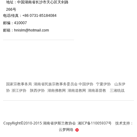
地址：中国湖南省长沙市天心区天剑路
266号
电话/传真：+86 0731-85184084
邮编：410007
邮箱：hnislm@hotmail.com
友情链接
国家宗教事务局
湖南省民族宗教事务委员会
中国伊协
宁夏伊协
山东伊
协
浙江伊协
陕西伊协
湖南佛教网
湖南道教网
湖南基督教
三湘统战
CopyRight©2010-2015 湖南省伊斯兰教协会
湘ICP备11005937号
技术支持：
云梦网络