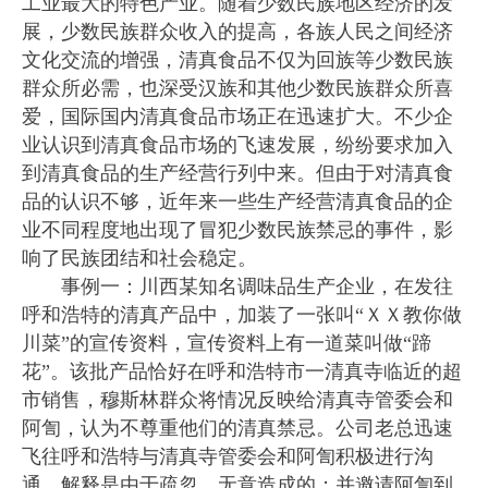
工业最大的特色产业。随着少数民族地区经济的发
展，少数民族群众收入的提高，各族人民之间经济
文化交流的增强，清真食品不仅为回族等少数民族
群众所必需，也深受汉族和其他少数民族群众所喜
爱，国际国内清真食品市场正在迅速扩大。不少企
业认识到清真食品市场的飞速发展，纷纷要求加入
到清真食品的生产经营行列中来。但由于对清真食
品的认识不够，近年来一些生产经营清真食品的企
业不同程度地出现了冒犯少数民族禁忌的事件，影
响了民族团结和社会稳定。
事例一：川西某知名调味品生产企业，在发往
呼和浩特的清真产品中，加装了一张叫“ＸＸ教你做
川菜”的宣传资料，宣传资料上有一道菜叫做“蹄
花”。该批产品恰好在呼和浩特市一清真寺临近的超
市销售，穆斯林群众将情况反映给清真寺管委会和
阿訇，认为不尊重他们的清真禁忌。公司老总迅速
飞往呼和浩特与清真寺管委会和阿訇积极进行沟
通，解释是由于疏忽、无意造成的；并邀请阿訇到