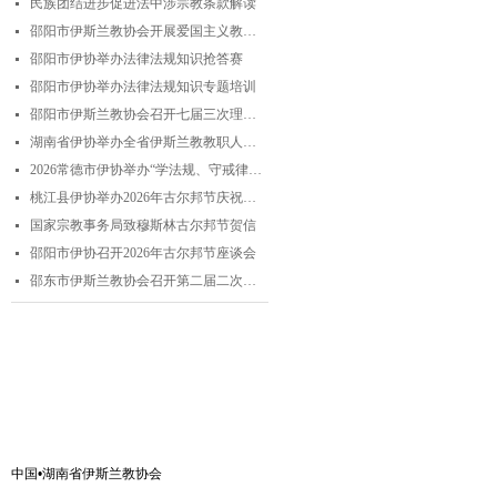
民族团结进步促进法中涉宗教条款解读
넷
邵阳市伊斯兰教协会开展爱国主义教育实践暨中华优秀传统文化研学活动
넷
邵阳市伊协举办法律法规知识抢答赛
넷
邵阳市伊协举办法律法规知识专题培训
넷
邵阳市伊斯兰教协会召开七届三次理事会
넷
湖南省伊协举办全省伊斯兰教教职人员解经培训暨“学法规、守戒律、重修为、树形象”主题演讲比赛
넷
2026常德市伊协举办“学法规、守戒律、重修为、树形象”专题阿訇培训班 暨阿訇演讲交流赛
넷
桃江县伊协举办2026年古尔邦节庆祝活动
넷
国家宗教事务局致穆斯林古尔邦节贺信
넷
邵阳市伊协召开2026年古尔邦节座谈会
넷
邵东市伊斯兰教协会召开第二届二次理事会
넷
联系我们
中国•湖南省伊斯兰教协会