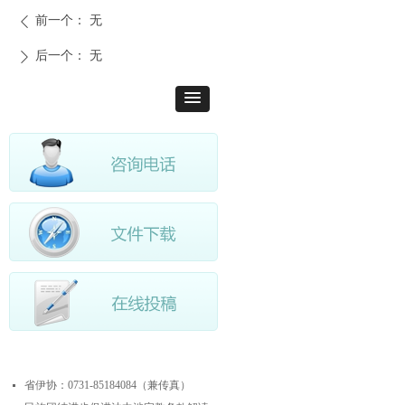
前一个：
无
ꄴ
后一个：
无
ꄲ
最近更新
省伊协：0731-85184084（兼传真）
넷