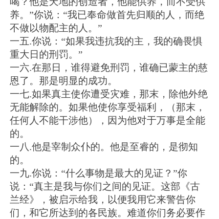
喝？他是天地的创造者，他能供养，而不受供
养。”你说：“我已奉命做首先归顺的人，而绝
不做以物配主的人。”
一五.你说：“如果我违抗我的主，我的确畏惧
重大日的刑罚。”
一六.在那日，谁得避免刑罚，谁确已蒙主的慈
恩了。那是明显的成功。
一七.如果真主使你遭受灾难，那末，除他外绝
无能解除的。如果他使你享受福利，（那末，
任何人不能干涉他），因为他对于万事是全能
的。
一八.他是宰制众仆的。他是至睿的，是彻知
的。
一九.你说：“什么事物是最大的见证？”你
说：“真主是我与你们之间的见证。这部《古
兰经》，被启示给我，以便我用它来警告你
们，和它所达到的各民族。难道你们务必要作