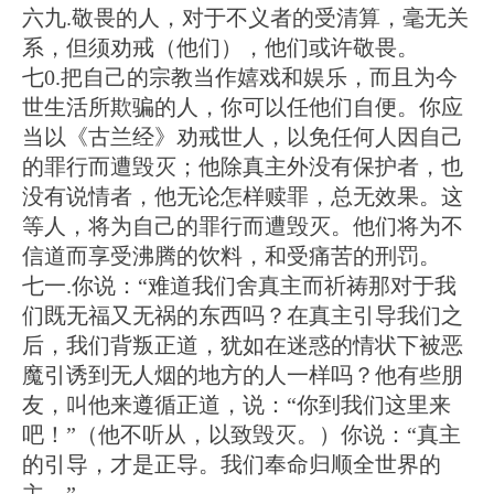
六九.敬畏的人，对于不义者的受清算，毫无关
系，但须劝戒（他们），他们或许敬畏。
七0.把自己的宗教当作嬉戏和娱乐，而且为今
世生活所欺骗的人，你可以任他们自便。你应
当以《古兰经》劝戒世人，以免任何人因自己
的罪行而遭毁灭；他除真主外没有保护者，也
没有说情者，他无论怎样赎罪，总无效果。这
等人，将为自己的罪行而遭毁灭。他们将为不
信道而享受沸腾的饮料，和受痛苦的刑罚。
七一.你说：“难道我们舍真主而祈祷那对于我
们既无福又无祸的东西吗？在真主引导我们之
后，我们背叛正道，犹如在迷惑的情状下被恶
魔引诱到无人烟的地方的人一样吗？他有些朋
友，叫他来遵循正道，说：“你到我们这里来
吧！”（他不听从，以致毁灭。）你说：“真主
的引导，才是正导。我们奉命归顺全世界的