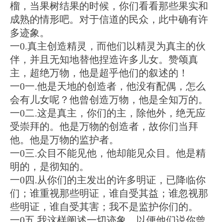
榴，当果树结果的时候，你们看看那些果实和
成熟的情形吧。对于信道的民众，此中确有许
多迹象。
一0.真主创造精灵，而他们以精灵为真主的伙
伴，并且无知地替他捏造许多儿女。赞颂真
主，超绝万物，他是超乎他们的叙述的！
一0一.他是天地的创造者，他没有配偶，怎么
会有儿女呢？他曾创造万物，他是全知万的。
一0二.这是真主，你们的主，除他外，绝无应
受崇拜的。他是万物的创造者，故你们当拜
他。他是万物的监护者。
一0三.众目不能见他，他却能见众目。他是精
明的，是彻知的。
一0四.从你们的主发出的许多明证，已降临你
们；谁重视那些明证，谁自受其益；谁忽视那
些明证，谁自受其害；我不是监护你们的。
一0五.我这样阐述一切迹象，以便他们说你曾