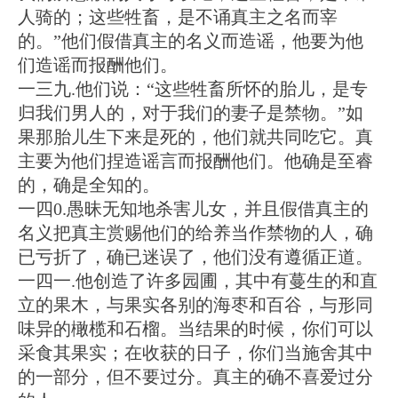
人骑的；这些牲畜，是不诵真主之名而宰
的。”他们假借真主的名义而造谣，他要为他
们造谣而报酬他们。
一三九.他们说：“这些牲畜所怀的胎儿，是专
归我们男人的，对于我们的妻子是禁物。”如
果那胎儿生下来是死的，他们就共同吃它。真
主要为他们捏造谣言而报酬他们。他确是至睿
的，确是全知的。
一四0.愚昧无知地杀害儿女，并且假借真主的
名义把真主赏赐他们的给养当作禁物的人，确
已亏折了，确已迷误了，他们没有遵循正道。
一四一.他创造了许多园圃，其中有蔓生的和直
立的果木，与果实各别的海枣和百谷，与形同
味异的橄榄和石榴。当结果的时候，你们可以
采食其果实；在收获的日子，你们当施舍其中
的一部分，但不要过分。真主的确不喜爱过分