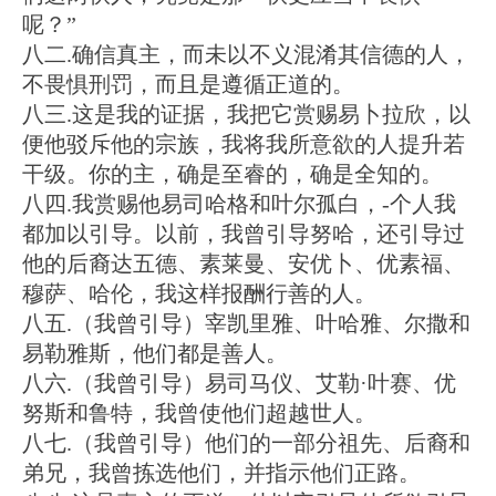
呢？”
八二.确信真主，而未以不义混淆其信德的人，
不畏惧刑罚，而且是遵循正道的。
八三.这是我的证据，我把它赏赐易卜拉欣，以
便他驳斥他的宗族，我将我所意欲的人提升若
干级。你的主，确是至睿的，确是全知的。
八四.我赏赐他易司哈格和叶尔孤白，-个人我
都加以引导。以前，我曾引导努哈，还引导过
他的后裔达五德、素莱曼、安优卜、优素福、
穆萨、哈伦，我这样报酬行善的人。
八五.（我曾引导）宰凯里雅、叶哈雅、尔撒和
易勒雅斯，他们都是善人。
八六.（我曾引导）易司马仪、艾勒·叶赛、优
努斯和鲁特，我曾使他们超越世人。
八七.（我曾引导）他们的一部分祖先、后裔和
弟兄，我曾拣选他们，并指示他们正路。