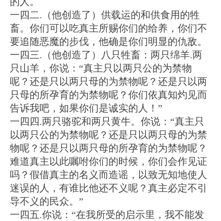
的人。
一四二.（他创造了）供载运的和供食用的牲
畜。你们可以吃真主所赐你们的给养，你们不
要追随恶魔的步伐，他确是你们明显的仇敌。
一四三.（他创造了）八只牲畜：两只绵羊.两
只山羊，你说：“真主只以两只公的为禁物
呢？还是只以两只母的为禁物呢？还是只以两
只母的所孕育的为禁物呢？你们依真知灼见而
告诉我吧，如果你们是诚实的人！”
一四四.两只骆驼和两只黄牛。你说：“真主只
以两只公的为禁物呢？还是只以两只母的为禁
物呢？还是只以两只母的所孕育的为禁物呢？
难道真主以此嘱咐你们的时候，你们会作见证
吗？假借真主的名义而造谣，以致无知地使人
迷误的人，有谁比他还不义呢？真主必定不引
导不义的民众。”
一四五.你说：“在我所受的启示里，我不能发