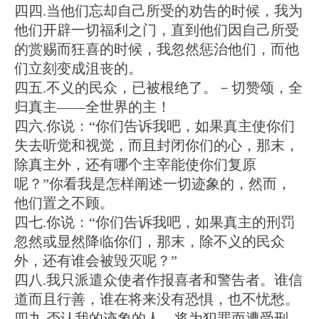
四四.当他们忘却自己所受的劝告的时候，我为
他们开辟一切福利之门，直到他们因自己所受
的赏赐而狂喜的时候，我忽然惩治他们，而他
们立刻变成沮丧的。
四五.不义的民众，已被根绝了。－切赞颂，全
归真主——全世界的主！
四六.你说：“你们告诉我吧，如果真主使你们
失去听觉和视觉，而且封闭你们的心，那末，
除真主外，还有哪个主宰能使你们复原
呢？”你看我是怎样阐述一切迹象的，然而，
他们置之不顾。
四七.你说：“你们告诉我吧，如果真主的刑罚
忽然或显然降临你们，那末，除不义的民众
外，还有谁会被毁灭呢？”
四八.我只派遣众使者作报喜者和警告者。谁信
道而且行善，谁在将来没有恐惧，也不忧愁。
四九.否认我的迹象的人，将为犯罪而遭受刑