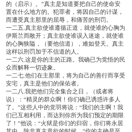
的（启示）。”真主是知道要把自己的使命安
置在什么地方的。犯罪者，将因自己的计谋，
而遭受真主那里的屈辱，和痛苦的刑罚。
一二五.真主欲使谁遵循正道，就使谁的心胸为
伊斯兰而敞开；真主欲使谁误入迷途，就使谁
的心胸狭隘，（要他信道），难如登天。真主
这样以刑罚加于不信道的人。
一二六.这是你的主的正路。我确已为觉悟的民
众而解释一切迹象。
一二七.他们在主那里，将为自己的善行而享受
安宅，真主是他们的保佑者。
一二八.我把他们完全集合之日，（或者将
说）：“精灵的群众啊！你们确已诱惑许多人
了。”这些人中的党羽将说：“我们的主啊！我
们已互相利用，而达到你所为我们预定的期限
了！”他说：“火狱是你们的归宿，你们将永居
其中，除非真主意欲的时候。”你的主确是至