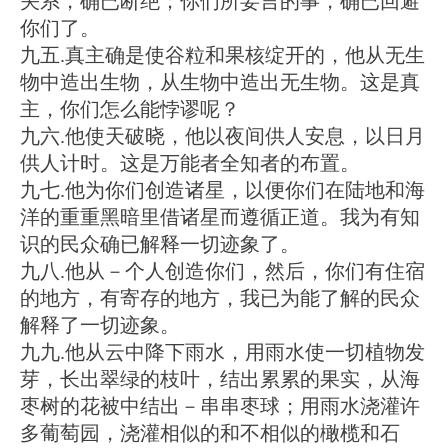
关系，确已断绝；你们所妄言的事，确已回避
你们了。
九五.真主确是使谷粒和果核绽开的，他从无生
物中造出生物，从生物中造出无生物。这是真
主，你们怎么能悖谬呢？
九六.他使天破晓，他以夜间供人安息，以日月
供人计时。这是万能者全知者的布置。
九七.他为你们创造诸星，以便你们在陆地和海
洋的重重黑暗里借诸星而遵循正道。我为有知
识的民众确已解释一切迹象了。
九八.他从－个人创造你们，然后，你们有住宿
的地方，有寄存的地方，我已为能了解的民众
解释了一切迹象。
九九.他从云中降下雨水，用雨水使一切植物发
芽，长出翠绿的枝叶，结出累累的果实，从海
枣树的花被中结出－串串枣球；用雨水浇灌许
多葡萄园，浇灌相似的和不相似的橄榄和石