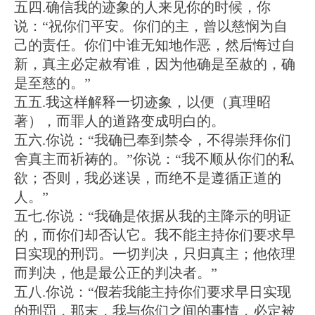
五四.确信我的迹象的人来见你的时候，你
说：“祝你们平安。你们的主，曾以慈悯为自
己的责任。你们中谁无知地作恶，然后悔过自
新，真主必定赦宥谁，因为他确是至赦的，确
是至慈的。”
五五.我这样解释一切迹象，以便（真理昭
著），而罪人的道路变成明白的。
五六.你说：“我确已奉到禁令，不得崇拜你们
舍真主而祈祷的。”你说：“我不顺从你们的私
欲；否则，我必迷误，而绝不是遵循正道的
人。”
五七.你说：“我确是依据从我的主降示的明证
的，而你们却否认它。我不能主持你们要求早
日实现的刑罚。一切判决，只归真主；他依理
而判决，他是最公正的判决者。”
五八.你说：“假若我能主持你们要求早日实现
的刑罚，那末，我与你们之间的事情，必定被