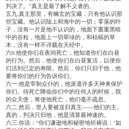
判决了。”真主是最了解不义者的。
五九.真主那里，有幽玄的宝藏，只有他认识那
些宝藏。他认识陆上和海中的一切；零落的叶
子，没有一片是他不认识的，地面下重重黑暗
中的谷粒，地面上一切翠绿的，和枯槁的草
木，没有一样不详载在天经中。
六0.他使你们在夜间死亡，他知道你们在白昼
的行为。然后，他使你们在白昼复活，以便你
们活到已定的寿限。然后，你们只归于他，他
要将你们的行为告诉你们。
六一.他是宰制众仆的，他派遣许多天神来保护
你们。待死亡降临你们中的任何人的时候，我
的众天使，将使他死亡，他们毫不疏忽。
六二.然后，世人要被送归真主——他们的主。
真的，判决只归他，他是清算最神速的。
六三.你说：“你们谦逊地和秘密地祈祷说：‘如