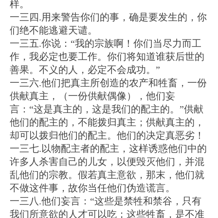
样。
一三四.用来警告你们的事，确是要发生的，你
们绝不能逃避天谴。
一三五.你说：“我的宗族啊！你们当尽力而工
作，我必定也要工作。你们将知道谁获后世的
善果。不义的人，必定不会成功。”
一三六.他们把真主所创造的农产和牲畜，一份
供献真主，（一份供献偶像），他们妄
言：“这是真主的，这是我们的配主的。”供献
他们的配主的，不能拨归真主；供献真主的，
却可以拨归他们的配主。他们的决定真恶劣！
一三七.以物配主者的配主，这样诱惑他们中的
许多人杀害自己的儿女，以便毁灭他们，并混
乱他们的宗教。假若真主意欲，那末，他们就
不做这件事，故你当任他们伪造谎言。
一三八.他们妄言：“这些是禁牲和禁谷，只有
我们所意欲的人才可以吃；这些牲畜，是不准