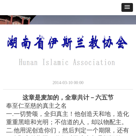
网站首页
关于我们
通讯报道
政策法规
经典教义
寺貌风采
办事指南
第六章 牲畜(艾奈阿姆）
通讯报道
2014-03-10
00:00
这章是麦加的，全章共计－六五节
奉至仁至慈的真主之名
一.一切赞颂，全归真主！他创造天和地，造化
重重黑暗和光明；不信道的人，却以物配主。
二.他用泥创造你们，然后判定一个期限，还有