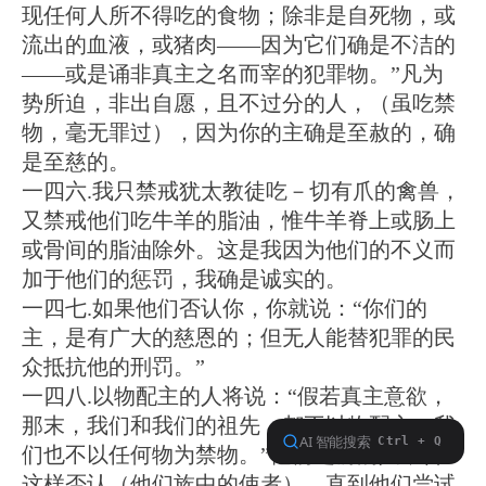
现任何人所不得吃的食物；除非是自死物，或
流出的血液，或猪肉——因为它们确是不洁的
——或是诵非真主之名而宰的犯罪物。”凡为
势所迫，非出自愿，且不过分的人，（虽吃禁
物，毫无罪过），因为你的主确是至赦的，确
是至慈的。
一四六.我只禁戒犹太教徒吃－切有爪的禽兽，
又禁戒他们吃牛羊的脂油，惟牛羊脊上或肠上
或骨间的脂油除外。这是我因为他们的不义而
加于他们的惩罚，我确是诚实的。
一四七.如果他们否认你，你就说：“你们的
主，是有广大的慈恩的；但无人能替犯罪的民
众抵抗他的刑罚。”
一四八.以物配主的人将说：“假若真主意欲，
那末，我们和我们的祖先，都不以物配主，我
们也不以任何物为禁物。”他们之前的人，曾
这样否认（他们族中的使者），直到他们尝试