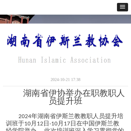
网站首页
关于我们
通讯报道
政策法规
经典教义
寺貌风采
办事指南
湖南省伊协在中国经学院举办阿訇提升班
通讯报道
2024-10-21
17:38
湖南省伊协举办在职教职人
员提升班
202
4
年湖南省伊斯兰教教职人员提升培
训班
于
1
0
月
1
2
日
-1
0
月
1
7
日在中国伊斯兰教