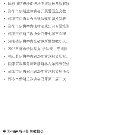
民族团结进步促进法中涉宗教条款解读
넷
邵阳市伊斯兰教协会开展爱国主义教育实践暨中华优秀传统文化研学活动
넷
邵阳市伊协举办法律法规知识抢答赛
넷
邵阳市伊协举办法律法规知识专题培训
넷
邵阳市伊斯兰教协会召开七届三次理事会
넷
湖南省伊协举办全省伊斯兰教教职人员解经培训暨“学法规、守戒律、重修为、树形象”主题演讲比赛
넷
2026常德市伊协举办“学法规、守戒律、重修为、树形象”专题阿訇培训班 暨阿訇演讲交流赛
넷
桃江县伊协举办2026年古尔邦节庆祝活动
넷
国家宗教事务局致穆斯林古尔邦节贺信
넷
邵阳市伊协召开2026年古尔邦节座谈会
넷
邵东市伊斯兰教协会召开第二届二次理事会
넷
联系我们
中国•湖南省伊斯兰教协会