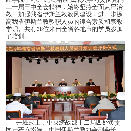
经学院
举办
。
此次培训班深入学习贯彻党的
二十届三中全会精神，始终坚持全面从严治
教，加强我省伊斯兰教教风建设，进一步提
高我省伊斯兰教教职人员的综合素质和宗教
学识
。
共
有
3
8
位来自全省各地市的学员参加
了培训。
开班式上，中央统战部十二局四处负责
同志莅临指导，中国伊斯兰教协会副会长、