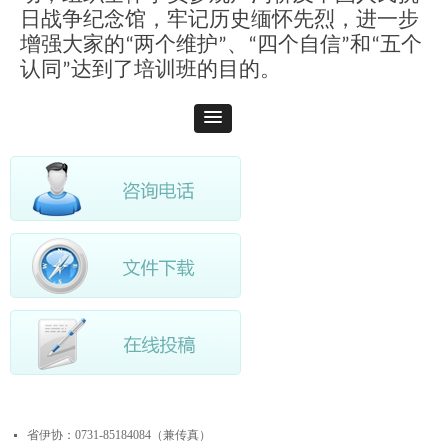
日战争纪念馆，牢记历史缅怀先烈，进一步
增强大家
的
“
两个维
护
”
、
“
四个自
信
”
和
“
五个
认
同
”
达到了培训班的目的。
最近更新
省伊协：0731-85184084（兼传真）
넷