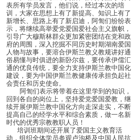
表所有学员发言，他们说，经过本次的培
训，大家在思想上有了新提高、知识上有了
新增长、思路上有了新启迪，阿訇们纷纷表
示，将继续高举爱党爱国爱社会主义旗帜，
引导广大穆斯林群众更加紧密团结在党和政
府的周围，深入挖掘不同历史时期湖南爱国
人物与故事，要溶合伊斯兰教义教规讲好通
俗易懂与时俱进的新卧尔兹，要传承伊儒汇
通的优良传统，要全力支持伊斯兰教中国化
建设，要为中国伊斯兰教健康传承担负起社
会责任和历史使命。
阿訇们
表示
将带着在这里学到的知识，
回到各自的岗位上，坚持爱党爱国爱教，继
续开展伊斯兰教中国化方向走深走实，不断
提高自己的经学水平和综合素质，做一名新
时代的优秀宗教教职人员！
培训班
期间
还开展了爱国主义教育活
动，组织全体学员参观卢沟桥及中国人民抗