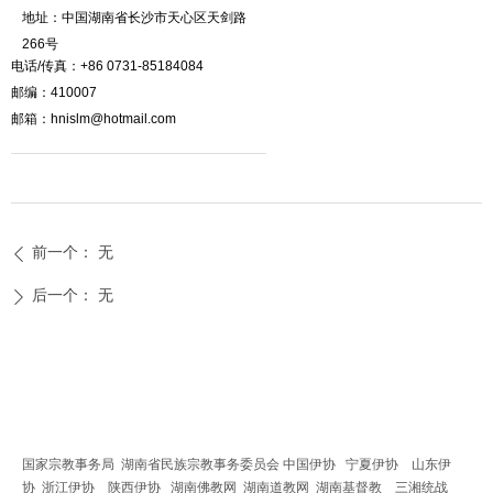
地址：中国湖南省长沙市天心区天剑路
266号
电话/传真：+86 0731-85184084
邮编：410007
邮箱：hnislm@hotmail.com
前一个：
无
ꄴ
后一个：
无
ꄲ
友情链接
国家宗教事务局
湖南省民族宗教事务委员会
中国伊协
宁夏伊协
山东伊
协
浙江伊协
陕西伊协
湖南佛教网
湖南道教网
湖南基督教
三湘统战