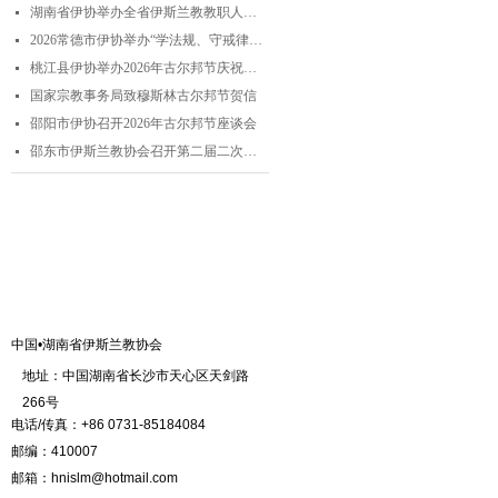
湖南省伊协举办全省伊斯兰教教职人员解经培训暨“学法规、守戒律、重修为、树形象”主题演讲比赛
넷
2026常德市伊协举办“学法规、守戒律、重修为、树形象”专题阿訇培训班 暨阿訇演讲交流赛
넷
桃江县伊协举办2026年古尔邦节庆祝活动
넷
国家宗教事务局致穆斯林古尔邦节贺信
넷
邵阳市伊协召开2026年古尔邦节座谈会
넷
邵东市伊斯兰教协会召开第二届二次理事会
넷
联系我们
中国•湖南省伊斯兰教协会
地址：中国湖南省长沙市天心区天剑路
266号
电话/传真：+86 0731-85184084
邮编：410007
邮箱：hnislm@hotmail.com