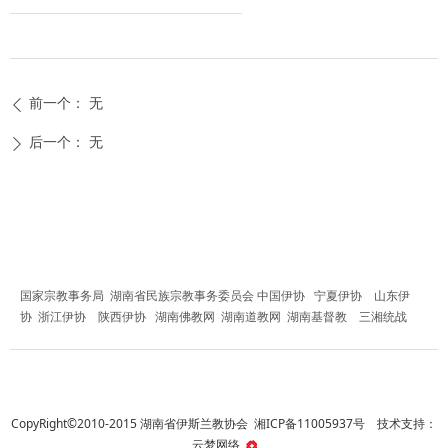
前一个：
无
ꄴ
后一个：
无
ꄲ
友情链接
国家宗教事务局
湖南省民族宗教事务委员会
中国伊协
宁夏伊协
山东伊
协
浙江伊协
陕西伊协
湖南佛教网
湖南道教网
湖南基督教
三湘统战
CopyRight©2010-2015 湖南省伊斯兰教协会
湘ICP备11005937号
技术支持：
云梦网络