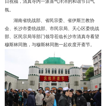
日祝福，清真寺内一派喜气洋洋的和谐节日气
氛。
湖南省
统战部、省民宗委、省
伊斯兰教协
会、
长沙市
委统战部、市
民宗局
、
天心区委统战
部、区民宗局等部门领导莅临长沙市
清真寺看
望
穆斯林
同胞
，与穆斯林
同胞
一起
欢度开斋
节。