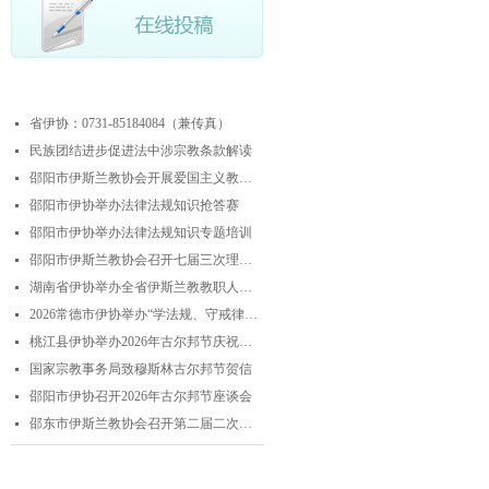
最近更新
省伊协：0731-85184084（兼传真）
넷
民族团结进步促进法中涉宗教条款解读
넷
邵阳市伊斯兰教协会开展爱国主义教育实践暨中华优秀传统文化研学活动
넷
邵阳市伊协举办法律法规知识抢答赛
넷
邵阳市伊协举办法律法规知识专题培训
넷
邵阳市伊斯兰教协会召开七届三次理事会
넷
湖南省伊协举办全省伊斯兰教教职人员解经培训暨“学法规、守戒律、重修为、树形象”主题演讲比赛
넷
2026常德市伊协举办“学法规、守戒律、重修为、树形象”专题阿訇培训班 暨阿訇演讲交流赛
넷
桃江县伊协举办2026年古尔邦节庆祝活动
넷
国家宗教事务局致穆斯林古尔邦节贺信
넷
邵阳市伊协召开2026年古尔邦节座谈会
넷
邵东市伊斯兰教协会召开第二届二次理事会
넷
联系我们