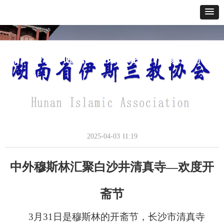
网站首页
关于我们
通讯报道
政策法规
经典教义
寺貌风采
办事指南
中外穆斯林汇聚白沙井清真寺
通讯报道
2025-04-03
11:19
中外穆斯林汇聚白沙井清真
寺
—
欢度
开
斋
节
3
月
31
日是穆斯林的
开斋
节，长沙市清真寺