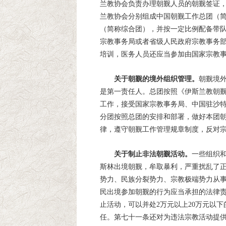
兰教协会负责办理朝觐人员的朝觐签证
兰教协会分别组成中国朝觐工作总团（
（简称综合团），并按一定比例配备带
宗教事务局或者省级人民政府宗教事务
培训，医务人员还应当参加由国家宗教
关于朝觐的境外组织管理。
朝觐境
是第一责任人。总团按照《伊斯兰教朝
工作，接受国家宗教事务局、中国驻沙
分团按照总团的安排和部署，做好本团
律，遵守朝觐工作管理规章制度，反对
关于制止非法朝觐活动。
一些组织
斯林出境朝觐，牟取暴利，严重扰乱了
势力、民族分裂势力、宗教极端势力从
民出境参加朝觐的行为应当承担的法律
止活动，可以并处2万元以上20万元以
任。第七十一条还对为违法宗教活动提