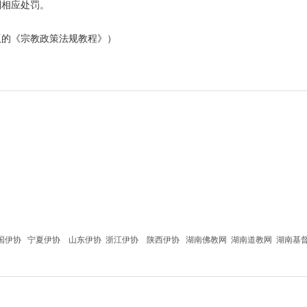
到相应处罚。
出版的《宗教政策法规教程》）
国伊协
宁夏伊协
山东伊协
浙江伊协
陕西伊协
湖南佛教网
湖南道教网
湖南基