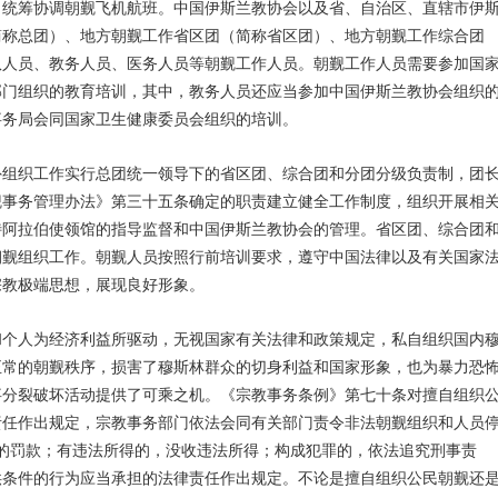
，统筹协调朝觐飞机航班。中国伊斯兰教协会以及省、自治区、直辖市伊
简称总团）、地方朝觐工作省区团（简称省区团）、地方朝觐工作综合团
队人员、教务人员、医务人员等朝觐工作人员。朝觐工作人员需要参加国
部门组织的教育培训，其中，教务人员还应当参加中国伊斯兰教协会组织
事务局会同国家卫生健康委员会组织的培训。
外组织工作实行总团统一领导下的省区团、综合团和分团分级负责制，团
觐事务管理办法》第三十五条确定的职责建立健全工作制度，组织开展相
特阿拉伯使领馆的指导监督和中国伊斯兰教协会的管理。省区团、综合团
朝觐组织工作。朝觐人员按照行前培训要求，遵守中国法律以及有关国家
宗教极端思想，展现良好形象。
和个人为经济利益所驱动，无视国家有关法律和政策规定，私自组织国内
正常的朝觐秩序，损害了穆斯林群众的切身利益和国家形象，也为暴力恐
事分裂破坏活动提供了可乘之机。《宗教事务条例》第七十条对擅自组织
责任作出规定，宗教事务部门依法会同有关部门责令非法朝觐组织和人员
下的罚款；有违法所得的，没收违法所得；构成犯罪的，依法追究刑事责
供条件的行为应当承担的法律责任作出规定。不论是擅自组织公民朝觐还