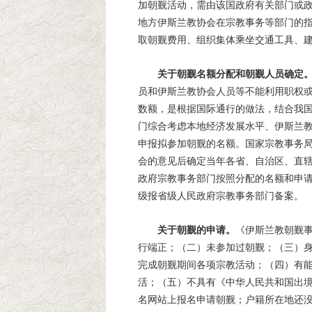
加朝觐活动，需由该国政府有关部门或
地方伊斯兰教协会在宗教事务等部门的
取朝觐费用、组织集体乘坐交通工具、
关于朝觐名额分配和朝觐人员确定
员和伊斯兰教协会人员等不能利用职权
数额，是根据国际通行的做法，结合我
门综合考虑本地经济发展水平、伊斯兰
申报拟参加朝觐的名额。国家宗教事务
会的意见后确定当年各省、自治区、直
政府宗教事务部门按照分配的名额和申
级报省级人民政府宗教事务部门备案。
关于朝觐的申请。
《伊斯兰教朝觐
行端正；（二）未参加过朝觐；（三）
完成朝觐期间各项宗教活动；（四）有
活；（五）不具有《中华人民共和国出
名网站上报名申请朝觐；户籍所在地还