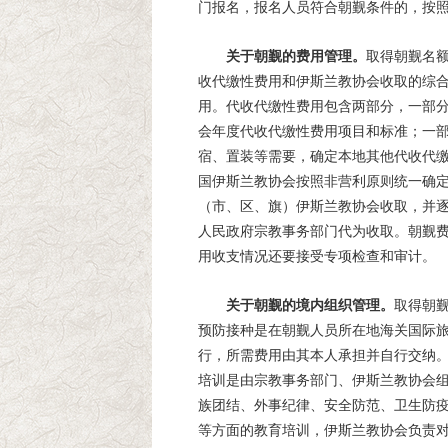
门报名，报名人员符合朝觐条件的，按
关于朝觐的费用管理。
取得朝觐名
收代缴性费用和伊斯兰教协会收取的综
用。代收代缴性费用包含两部分，一部
会年度代收代缴性费用项目和标准；一
宿、置装等需要，确定本地其他代收代
国伊斯兰教协会按照非营利原则统一确
（市、区、旗）伊斯兰教协会收取，并
人民政府宗教事务部门代为收取。朝觐
用收支情况还要接受专项检查和审计。
关于朝觐的境内组织管理。
取得朝
预防接种是在朝觐人员所在地海关国际
行，所需费用由其本人承担并自行交纳
培训是由宗教事务部门、伊斯兰教协会
族团结、外事纪律、安全防范、卫生防
等方面的教育培训，伊斯兰教协会负责