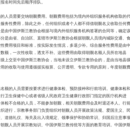
照报名时间先后顺序排队。
额的人员需要交纳朝觐费用。朝觐费用包括为境内外组织服务机构收取的
合服务性费用，除此之外，任何组织或者个人都不得借朝觐名义收取任何
分是由中国伊斯兰教协会根据与境内外组织服务机构签署的合同等，确定
部分是由省、自治区、直辖市伊斯兰教协会根据朝觐人员境内城际交通、
缴性费用项目和标准，按实际发生情况，多退少补。综合服务性费用是由
定数额，一次性收取，透支不补。这些费用由取得朝觐名额人员所在地县
逐级上交至中国伊斯兰教协会，当地未设立伊斯兰教协会的，是由当地县
费用的收取与使用遵循据实核算、公开透明、专款专用的原则，年度朝觐
觐名额的人员需要按要求进行健康体检、预防接种和行前培训。健康体检
旅行卫生保健中心或者省级人民政府卫生健康行政部门指定的医疗机构进
。体检不合格的人员，不能参加朝觐，相关朝觐费用会及时退还本人。行
组织进行，宗教事务部门负责组织对朝觐人员开展政策法规、爱国主义、
疫、道德礼仪、海关及出入境规定、领事保护和协助常识、归国后注意事
对朝觐人员开展宗教知识、中国伊斯兰教传统等方面的教育培训。中国伊