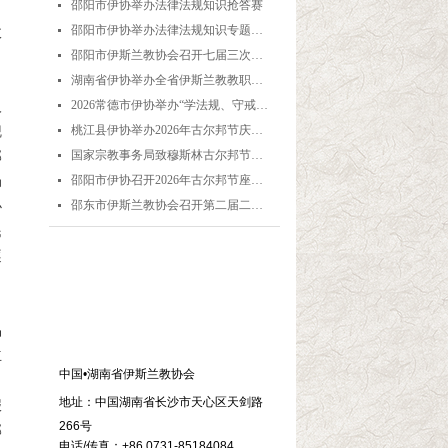
邵阳市伊协举办法律法规知识抢答赛
넷
。
邵阳市伊协举办法律法规知识专题培训
넷
收
邵阳市伊斯兰教协会召开七届三次理事会
넷
湖南省伊协举办全省伊斯兰教教职人员解经培训暨“学法规、守戒律、重修为、树形象”主题演讲比赛
넷
2026常德市伊协举办“学法规、守戒律、重修为、树形象”专题阿訇培训班 暨阿訇演讲交流赛
넷
人
桃江县伊协举办2026年古尔邦节庆祝活动
넷
觐
国家宗教事务局致穆斯林古尔邦节贺信
넷
部
邵阳市伊协召开2026年古尔邦节座谈会
넷
局
邵东市伊斯兰教协会召开第二届二次理事会
넷
协
民
联系我们
逐
品
立
中国•湖南省伊斯兰教协会
地址：中国湖南省长沙市天心区天剑路
报
266号
部
电话/传真：+86 0731-85184084