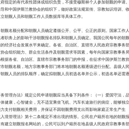
政府指定的有代表性团体或组织负责，不接受穆斯林个人参加朝觐的申请
指导和中国伊斯兰教协会的组织下，做好政策法规宣传、宗教知识培训、
建立朝觐人员和朝觐工作人员数据库等具体工作。
。
朝觐名额分配和朝觐人员确定遵循公开、公平、公正的原则。国家工作
或者职务上的影响干涉朝觐报名排队和朝觐人员确定。我国公民每年的朝
国的经济社会发展水平来确定。各省、自治区、直辖市人民政府宗教事务
教协会组织能力、群众生活条件及朝觐需求等因素，每年向国家宗教事务
局根据各省、自治区、直辖市宗教事务部门的申报，在征求中国伊斯兰教
辖市朝觐名额，地方宗教事务部门将本地朝觐名额逐级进行分配。县级人
请朝觐人员的排队顺序，确定拟朝觐人员初选名单并公示，初选名单还需
事务管理办法》规定公民申请朝觐应当具备下列条件：（一）爱国守法，
身体健康，心智健全，无不适宜乘坐飞机、汽车长途旅行的病症，能够独
能力支付朝觐相关费用，并保证不因朝觐费用支出而影响家庭正常生产生
境入境管理法》第十二条规定不准出境的情形。公民在户籍所在地的朝觐
没有建立朝觐报名网站的，公民可以到户籍所在地县级人民政府宗教事务