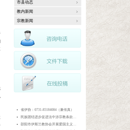
市县动态
教内新闻
宗教新闻
斯
朝
益
部
规
最近更新
省伊协：0731-85184084（兼传真）
넷
民族团结进步促进法中涉宗教条款解读
넷
其
邵阳市伊斯兰教协会开展爱国主义教育实践暨中华优秀传统文化研学活动
넷
参