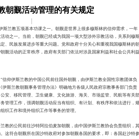
教朝觐活动管理的有关规定
|
斯兰教五项基本功课之一。朝觐是世界上很多穆斯林的信仰需求，一年
教活动之一。当前，朝觐已经成为我国一项大型涉外宗教活动，关系到穆
稳定、民族发展进步等重大问题。党和政府十分关心和重视我国穆斯林的
护朝觐活动的正常秩序，政府有关部门依法对涉及国家利益和社会公共利
“信仰伊斯兰教的中国公民前往国外朝觐，由伊斯兰教全国性宗教团体负
《伊斯兰教朝觐事务管理办法》明确地方各级人民政府宗教事务部门负责
、公安、移民管理、卫生健康、文化旅游、海关、市场监管、民航等有关
事务管理工作，强调朝觐活动应当有组织、有计划、有秩序和依法进行，
内组织工作和境外组织工作等事务的管理。
斯兰教的公民前往沙特阿拉伯麦加朝觐，由中国伊斯兰教协会负责组织，
动。这符合朝觐所在国沙特政府对参加朝觐各国的要求，即：各国赴沙特