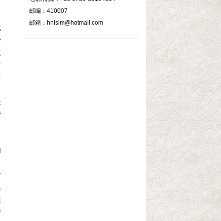
邮编：410007
邮箱：hnislm@hotmail.com
代
费
该
食
中
级
费
和
前
民
项
斯