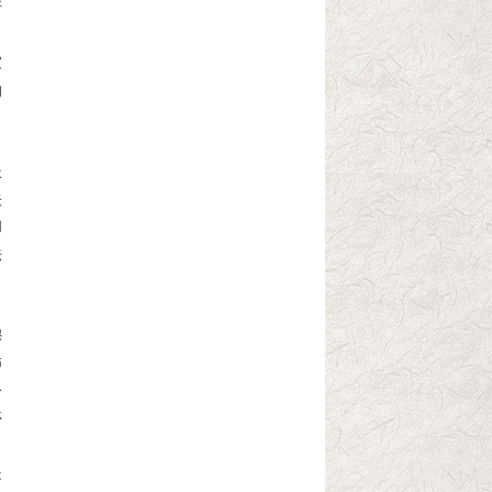
斯
家
的
长
关
和
法
穆
怖
公
停
是