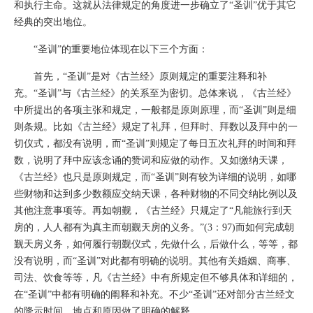
和执行主命。这就从法律规定的角度进一步确立了“圣训”优于其它
经典的突出地位。
“圣训”的重要地位体现在以下三个方面：
首先，“圣训”是对《古兰经》原则规定的重要注释和补
充。“圣训”与《古兰经》的关系至为密切。总体来说，《古兰经》
中所提出的各项主张和规定，一般都是原则原理，而“圣训”则是细
则条规。比如《古兰经》规定了礼拜，但拜时、拜数以及拜中的一
切仪式，都没有说明，而“圣训”则规定了每日五次礼拜的时间和拜
数，说明了拜中应该念诵的赞词和应做的动作。又如缴纳天课，
《古兰经》也只是原则规定，而“圣训”则有较为详细的说明，如哪
些财物和达到多少数额应交纳天课，各种财物的不同交纳比例以及
其他注意事项等。再如朝觐，《古兰经》只规定了“凡能旅行到天
房的，人人都有为真主而朝觐天房的义务。”(3：97)而如何完成朝
觐天房义务，如何履行朝觐仪式，先做什么，后做什么，等等，都
没有说明，而“圣训”对此都有明确的说明。其他有关婚姻、商事、
司法、饮食等等，凡《古兰经》中有所规定但不够具体和详细的，
在“圣训”中都有明确的阐释和补充。不少“圣训”还对部分古兰经文
的降示时间、地点和原因做了明确的解释。