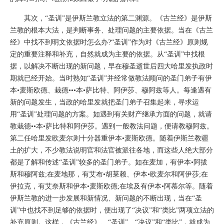
其次，“圣训”是伊斯兰教立法的第二渊源。《古兰经》是伊斯
兰教的根本大法，是判断事务、处理问题的主要依据。当在《古兰
经》中找不到明文依据时怎么办?“圣训”作为对《古兰经》原则规
定的重要注释和补充，自然就成为主要的依据。从“圣训”中找根
据，以解决不断出现的新问题，早在穆圣逝世后四大哈里发执政时
期就已经开始。当时熟知“圣训”并经常做教法顾问的圣门弟子有伊
本•麦斯欧德、栽德•••本•萨比特、阿伊莎、穆阿兹等人。每逢遇有
新的问题发生，当政的哈里发就把圣门弟子召集起来，寻求运
用“圣训”处理问题的方案。如遇到有关财产继承方面的问题，就请
教栽德••本•萨比特和阿伊莎。遇到一般教法问题，便请教穆阿兹。
第二任哈里发欧麦尔则十分器重伊本•麦斯欧德。随着伊斯兰教疆
土的扩大，不少教法说明官和法官被派往各地，而这些人绝大部分
都是了解和传述“圣训”较多的圣门弟子。如在麦加，有伊本•阿拔
斯和穆阿兹;在麦地那，有艾布•胡莱赖、伊本•欧麦尔和阿伊莎;在
伊拉克，有艾奈斯和伊本•麦斯欧德;在埃及有伊本•阿慕尔等。随着
伊斯兰教的进一步发展和新情况、新问题的不断出现，当在“圣
训”中也找不到足够的依据时，便出现了“决议”和“类比”两项立法的
补充原则。这样，《古兰经》、“圣训”、“决议”和“类比”，就成为