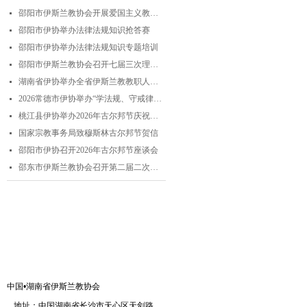
邵阳市伊斯兰教协会开展爱国主义教育实践暨中华优秀传统文化研学活动
넷
邵阳市伊协举办法律法规知识抢答赛
넷
邵阳市伊协举办法律法规知识专题培训
넷
邵阳市伊斯兰教协会召开七届三次理事会
넷
湖南省伊协举办全省伊斯兰教教职人员解经培训暨“学法规、守戒律、重修为、树形象”主题演讲比赛
넷
2026常德市伊协举办“学法规、守戒律、重修为、树形象”专题阿訇培训班 暨阿訇演讲交流赛
넷
桃江县伊协举办2026年古尔邦节庆祝活动
넷
国家宗教事务局致穆斯林古尔邦节贺信
넷
邵阳市伊协召开2026年古尔邦节座谈会
넷
邵东市伊斯兰教协会召开第二届二次理事会
넷
联系我们
中国•湖南省伊斯兰教协会
地址：中国湖南省长沙市天心区天剑路