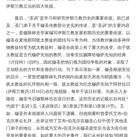
伊斯兰教立法的四大依据。
最后，“圣训”是学习和研究伊斯兰教历史的重要依据。前已述
及，圣门弟子关于穆圣传教部分史实的传述，是“圣训”的主要内容
之一，是穆斯林史学家编写伊斯兰教发展初期历史的重要依据。以
穆圣在麦地那同犹太教徒的团结与斗争为例。当传教对象由多神拜
物教徒转变为犹太教徒时，穆圣在政策上有了重大的改变。由于犹
太教徒是古代穆萨先知的教民，信奉安拉赐降给穆萨先知的经典
《讨拉特》(旧约)，因此穆圣把他们视为团结争取的对象，采取了
主动联合的方针和友善的行动。为了表示亲如一家，穆圣根据安拉
的启示，一度曾把穆斯林礼拜的朝向由麦加天房改为耶路撒冷，与
犹太教徒的礼拜朝向相一致。犹太教徒为纪念穆萨先知于阿舒拉日
(伊斯兰教历1月10日)在红海脱险，每年于该日封斋。为表示入乡
随俗，穆圣号召穆斯林也在该日封斋。这些历史的记载出自何处?
均源于“圣训”(见《圣训珠玑》第5章第2节和第13章第19节)。又
如，穆圣并未就接班人问题留下遗嘱，但他病重时曾委托艾布•伯
克尔率众礼拜，此举证明了艾布•伯克尔在穆圣心目中优于其他圣
门弟子的地位，从而成为艾布•伯克尔在穆圣逝世后当选为首任哈
里发的重要依据。如此重大的历史事件，我们从何处得知?同样源