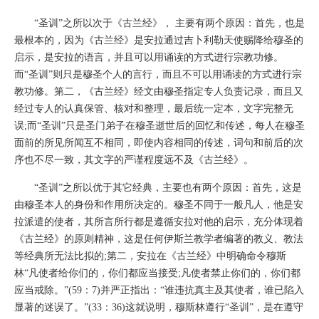
“圣训”之所以次于《古兰经》， 主要有两个原因：首先，也是
最根本的，因为《古兰经》是安拉通过吉卜利勒天使赐降给穆圣的
启示，是安拉的语言，并且可以用诵读的方式进行宗教功修。
而“圣训”则只是穆圣个人的言行，而且不可以用诵读的方式进行宗
教功修。第二，《古兰经》经文由穆圣指定专人负责记录，而且又
经过专人的认真保管、核对和整理，最后统一定本，文字完整无
误;而“圣训”只是圣门弟子在穆圣逝世后的回忆和传述，每人在穆圣
面前的所见所闻互不相同，即使内容相同的传述，词句和前后的次
序也不尽一致，其文字的严谨程度远不及《古兰经》。
“圣训”之所以优于其它经典，主要也有两个原因：首先，这是
由穆圣本人的身份和作用所决定的。穆圣不同于一般凡人，他是安
拉派遣的使者，其所言所行都是遵循安拉对他的启示，充分体现着
《古兰经》的原则精神，这是任何伊斯兰教学者编著的教义、教法
等经典所无法比拟的;第二，安拉在《古兰经》中明确命令穆斯
林“凡使者给你们的，你们都应当接受;凡使者禁止你们的，你们都
应当戒除。”(59：7)并严正指出：“谁违抗真主及其使者，谁已陷入
显著的迷误了。”(33：36)这就说明，穆斯林遵行“圣训”，是在遵守