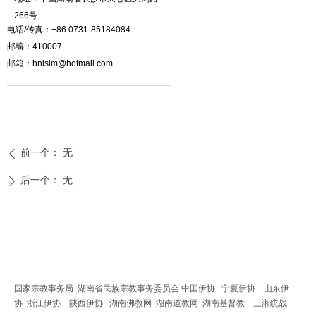
266号
电话/传真：+86 0731-85184084
邮编：410007
邮箱：hnislm@hotmail.com
前一个：
无
ꄴ
后一个：
无
ꄲ
友情链接
国家宗教事务局
湖南省民族宗教事务委员会
中国伊协
宁夏伊协
山东伊
协
浙江伊协
陕西伊协
湖南佛教网
湖南道教网
湖南基督教
三湘统战