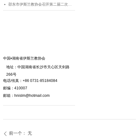
邵东市伊斯兰教协会召开第二届二次理事会
넷
联系我们
中国•湖南省伊斯兰教协会
地址：中国湖南省长沙市天心区天剑路
266号
电话/传真：+86 0731-85184084
邮编：410007
邮箱：hnislm@hotmail.com
前一个：
无
ꄴ