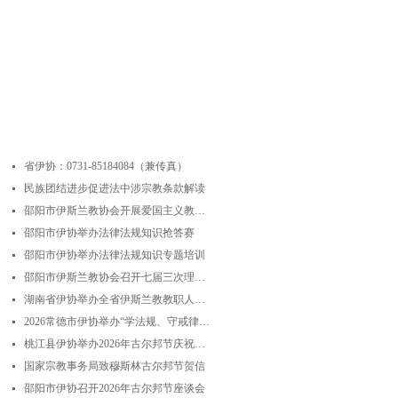
最近更新
省伊协：0731-85184084（兼传真）
넷
民族团结进步促进法中涉宗教条款解读
넷
邵阳市伊斯兰教协会开展爱国主义教育实践暨中华优秀传统文化研学活动
넷
邵阳市伊协举办法律法规知识抢答赛
넷
邵阳市伊协举办法律法规知识专题培训
넷
邵阳市伊斯兰教协会召开七届三次理事会
넷
湖南省伊协举办全省伊斯兰教教职人员解经培训暨“学法规、守戒律、重修为、树形象”主题演讲比赛
넷
2026常德市伊协举办“学法规、守戒律、重修为、树形象”专题阿訇培训班 暨阿訇演讲交流赛
넷
桃江县伊协举办2026年古尔邦节庆祝活动
넷
国家宗教事务局致穆斯林古尔邦节贺信
넷
邵阳市伊协召开2026年古尔邦节座谈会
넷