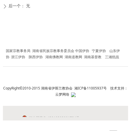
后一个：
无
ꄲ
友情链接
国家宗教事务局
湖南省民族宗教事务委员会
中国伊协
宁夏伊协
山东伊
协
浙江伊协
陕西伊协
湖南佛教网
湖南道教网
湖南基督教
三湘统战
CopyRight©2010-2015 湖南省伊斯兰教协会
湘ICP备11005937号
技术支持：
云梦网络
湘公网安备 43010302001724号