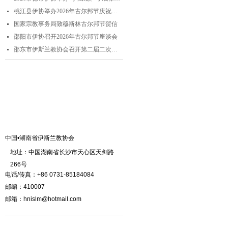
桃江县伊协举办2026年古尔邦节庆祝活动
넷
国家宗教事务局致穆斯林古尔邦节贺信
넷
邵阳市伊协召开2026年古尔邦节座谈会
넷
邵东市伊斯兰教协会召开第二届二次理事会
넷
联系我们
中国•湖南省伊斯兰教协会
地址：中国湖南省长沙市天心区天剑路
266号
电话/传真：+86 0731-85184084
邮编：410007
邮箱：hnislm@hotmail.com