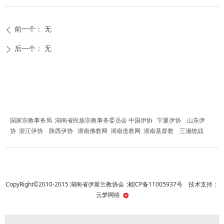
前一个：
无
ꄴ
后一个：
无
ꄲ
友情链接
国家宗教事务局
湖南省民族宗教事务委员会
中国伊协
宁夏伊协
山东伊
协
浙江伊协
陕西伊协
湖南佛教网
湖南道教网
湖南基督教
三湘统战
CopyRight©2010-2015 湖南省伊斯兰教协会
湘ICP备11005937号
技术支持：
云梦网络