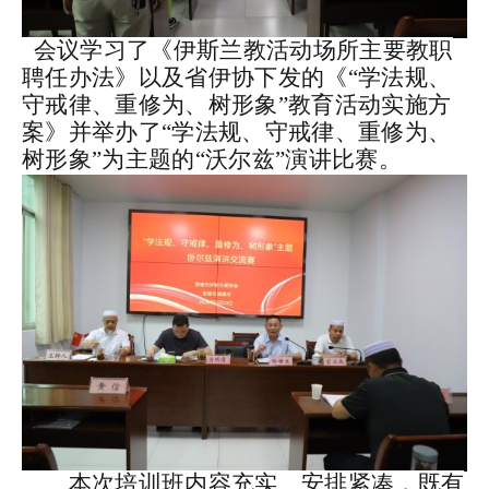
会议
学
习
了《伊斯兰教活动场所主要教职
聘任办法》以及省伊协下发的《
“
学法规、
守戒律、重修为、树形象”教育活动实施方
案》
并举办了
“
学法规、守戒律、重修为、
树形象”
为主题的“沃尔兹”
演讲比赛
。
本次培训班内容充实、安排紧凑，既有