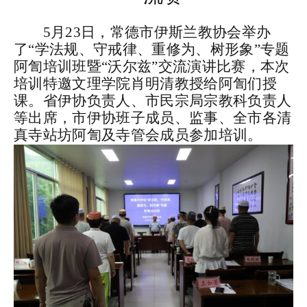
5月23日，常德市伊斯兰教协会举办
了“学法规、守戒律、重修为、树形象”专题
阿訇培训班暨
“
沃尔兹”
交流演讲比赛，本次
培训特邀文理学院肖明清教授给阿訇们授
课。省伊协
负责人
、市民宗局宗教科
负责人
等出席，市伊协班子成员、监事、全市各清
真寺站坊阿訇及寺管会成员参加培训。