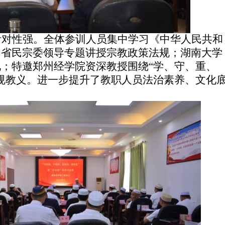
针对性强。全体参训人员集中学习《中华人民共和
。省民宗委领导专题讲授宗教政策法规
；
湖南大学
化
；
特邀
郑州经学院
资深
教授围绕“学、守、重、
规教义
。
进一步提升
了
教职人员法治素养、文化