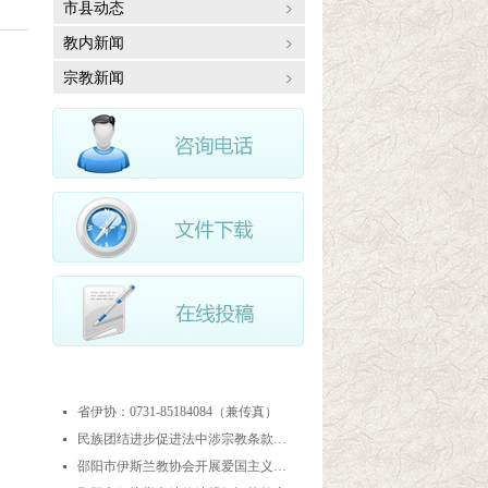
市县动态
教内新闻
宗教新闻
最近更新
省伊协：0731-85184084（兼传真）
넷
民族团结进步促进法中涉宗教条款解读
넷
邵阳市伊斯兰教协会开展爱国主义教育实践暨中华优秀传统文化研学活动
넷