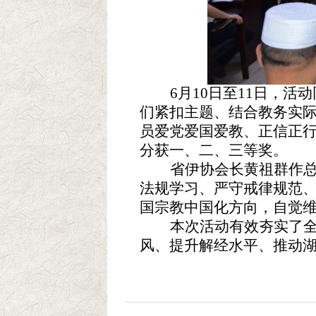
6月10日至11日，
们
紧扣主题、结合教务实
员
爱党
爱国爱教、正信正
分获一、二、三等奖。
省伊协会长黄祖群作
法规学习、严守戒律规范
国宗教中国化方向，自觉
本次活动有效夯实了
风、提升解经水平、推动