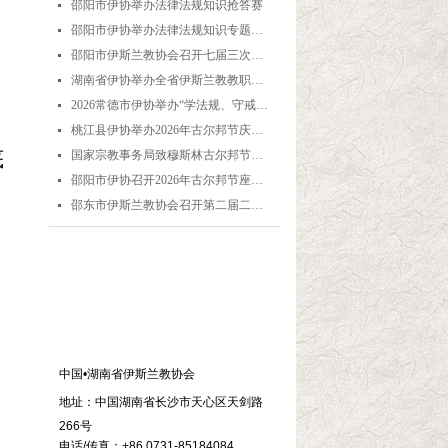
邵阳市伊协举办法律法规知识抢答赛
넷
邵阳市伊协举办法律法规知识专题培训
넷
邵阳市伊斯兰教协会召开七届三次理事会
넷
湖南省伊协举办全省伊斯兰教教职人员解经培训暨“学法规、守戒律、重修为、树形象”主题演讲比赛
넷
2026常德市伊协举办“学法规、守戒律、重修为、树形象”专题阿訇培训班 暨阿訇演讲交流赛
넷
桃江县伊协举办2026年古尔邦节庆祝活动
넷
底
国家宗教事务局致穆斯林古尔邦节贺信
넷
邵阳市伊协召开2026年古尔邦节座谈会
넷
邵东市伊斯兰教协会召开第二届二次理事会
넷
联系我们
中国•湖南省伊斯兰教协会
地址：中国湖南省长沙市天心区天剑路
266号
电话/传真：+86 0731-85184084