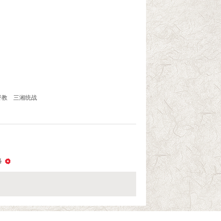
督教
三湘统战
络