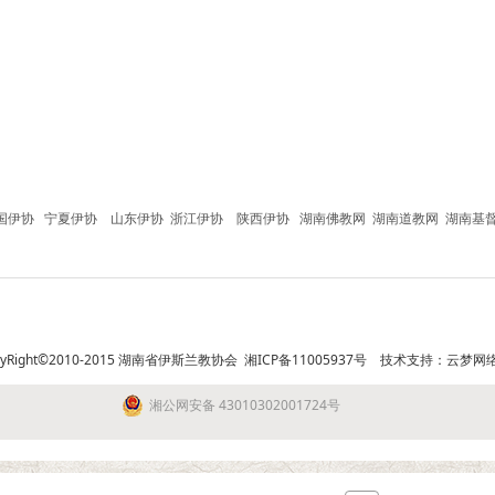
国伊协
宁夏伊协
山东伊协
浙江伊协
陕西伊协
湖南佛教网
湖南道教网
湖南基
pyRight©2010-2015 湖南省伊斯兰教协会
湘ICP备11005937号
技术支持：
云梦网
湘公网安备 43010302001724号