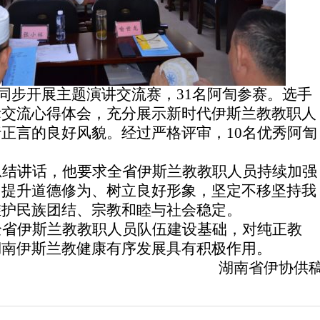
活动同步开展主题演讲交流赛，31名阿訇参赛。选手
际交流心得体会，充分展示新时代
伊斯兰教
教职人
行
正言
的良好风貌。经过严格评审，10名
优秀
阿訇
总结讲话
，
他要求全省伊斯兰教教职人员持续加强
、提升道德修为、树立良好形象，坚定不移坚持我
维护民族团结、宗教和睦与社会稳定。
全省伊斯兰教教职人员队伍建设基础，对纯正教
湖南伊斯兰教健康有序发展具有积极作用。
湖南
省
伊
协供