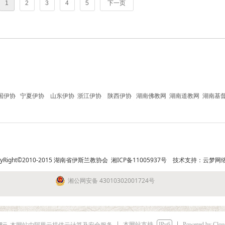
1
2
3
4
5
下一页
国伊协
宁夏伊协
山东伊协
浙江伊协
陕西伊协
湖南佛教网
湖南道教网
湖南基
pyRight©2010-2015 湖南省伊斯兰教协会
湘ICP备11005937号
技术支持：
云梦网
湘公网安备 43010302001724号
本网站支持
IPv6
Powered by Clo
本网站由阿里云提供云计算及安全服务