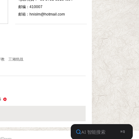
邮编：410007
邮箱：hnislm@hotmail.com
督教
三湘统战
络
udDream