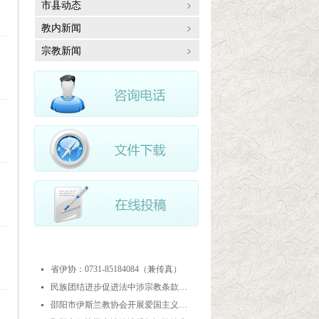
市县动态
教内新闻
宗教新闻
最近更新
省伊协：0731-85184084（兼传真）
넷
民族团结进步促进法中涉宗教条款解读
넷
邵阳市伊斯兰教协会开展爱国主义教育实践暨中华优秀传统文化研学活动
넷