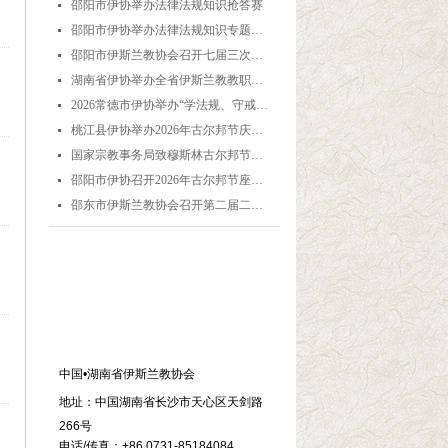
邵阳市伊协举办法律法规知识抢答赛
넷
邵阳市伊协举办法律法规知识专题培训
넷
邵阳市伊斯兰教协会召开七届三次理事会
넷
湖南省伊协举办全省伊斯兰教教职人员解经培训暨“学法规、守戒律、重修为、树形象”主题演讲比赛
넷
2026常德市伊协举办“学法规、守戒律、重修为、树形象”专题阿訇培训班 暨阿訇演讲交流赛
넷
桃江县伊协举办2026年古尔邦节庆祝活动
넷
国家宗教事务局致穆斯林古尔邦节贺信
넷
邵阳市伊协召开2026年古尔邦节座谈会
넷
邵东市伊斯兰教协会召开第二届二次理事会
넷
联系我们
中国•湖南省伊斯兰教协会
地址：中国湖南省长沙市天心区天剑路
266号
电话/传真：+86 0731-85184084