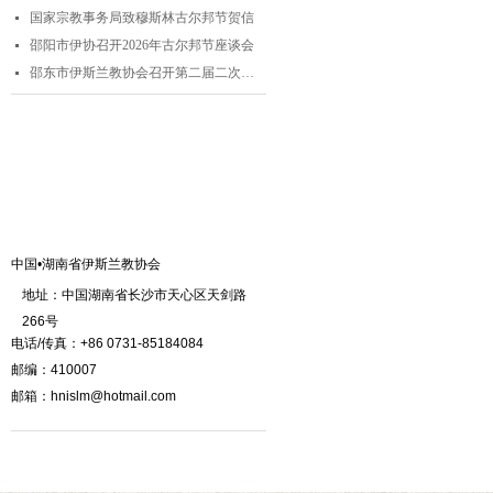
国家宗教事务局致穆斯林古尔邦节贺信
넷
邵阳市伊协召开2026年古尔邦节座谈会
넷
邵东市伊斯兰教协会召开第二届二次理事会
넷
联系我们
中国•湖南省伊斯兰教协会
地址：中国湖南省长沙市天心区天剑路
266号
电话/传真：+86 0731-85184084
邮编：410007
邮箱：hnislm@hotmail.com